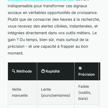
indispensable pour transformer ces signaux
sociaux en véritables opportunités de croissance.
Plutôt que de consacrer des heures à la recherche,
vous recevez des alertes ciblées, instantanées, et
intégrées directement dans vos outils métiers. Le
gain ? Du temps, bien sûr, mais surtout de la
précision - et une capacité à frapper au bon
moment.
🎯
⚙️
🔍 Méthode
⏱️ Rapidité
Précision
Int
Faible
Au
Veille
Lente
(oublis,
co
manuelle
(jours/semaines)
biais)
col