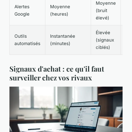
Moyenne
Li
Alertes
Moyenne
(bruit
(ma
Google
(heures)
élevé)
gé
Élevée
Di
Outils
Instantanée
(signaux
(C
automatisés
(minutes)
ciblés)
Sla
Signaux d'achat : ce qu'il faut
surveiller chez vos rivaux