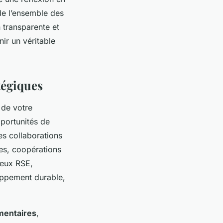
de l’ensemble des
transparente et
ir un véritable
tégiques
 de votre
pportunités de
es collaborations
ues, coopérations
jeux RSE,
loppement durable,
mentaires
,