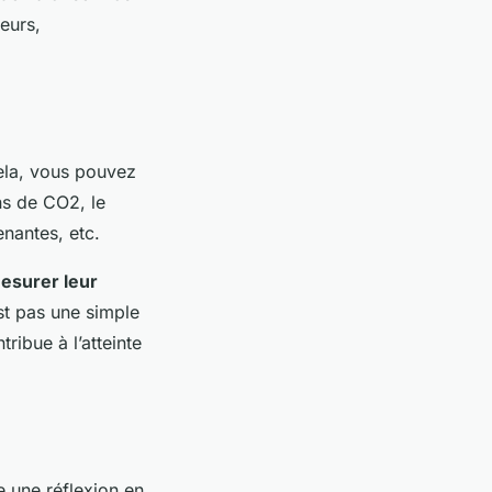
seurs,
cela, vous pouvez
ns de CO2, le
enantes, etc.
esurer leur
st pas une simple
ribue à l’atteinte
e une réflexion en