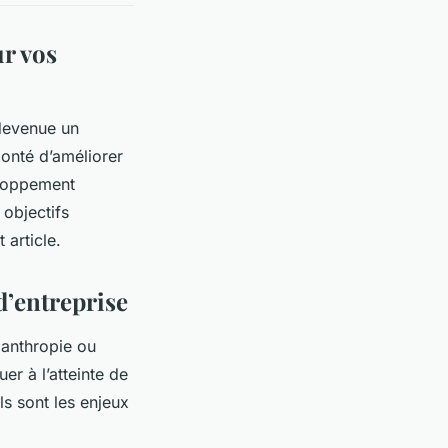
r vos
 devenue un
lonté d’améliorer
eloppement
 objectifs
 article.
d’entreprise
lanthropie ou
uer à l’atteinte de
ls sont les enjeux