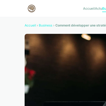
Accueil
Actu
Bu
Accueil
›
Business
›
Comment développer une stratégi