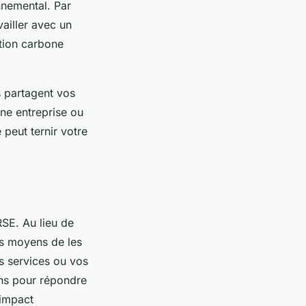
nnemental. Par
vailler avec un
tion carbone
ls partagent vos
une entreprise ou
 peut ternir votre
RSE. Au lieu de
s moyens de les
os services ou vos
ons pour répondre
 impact