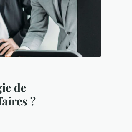
ie de
faires ?