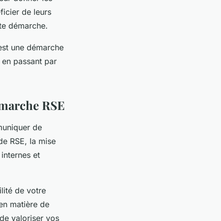
icier de leurs
ette démarche.
C’est une démarche
s en passant par
émarche RSE
mmuniquer de
 de RSE, la mise
internes et
lité de votre
en matière de
de valoriser vos