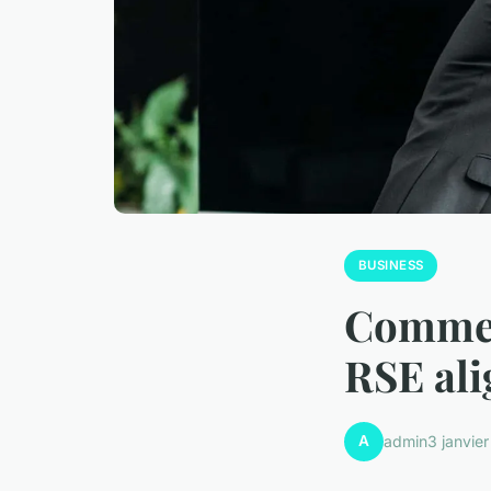
BUSINESS
Commen
RSE ali
A
admin
3 janvie