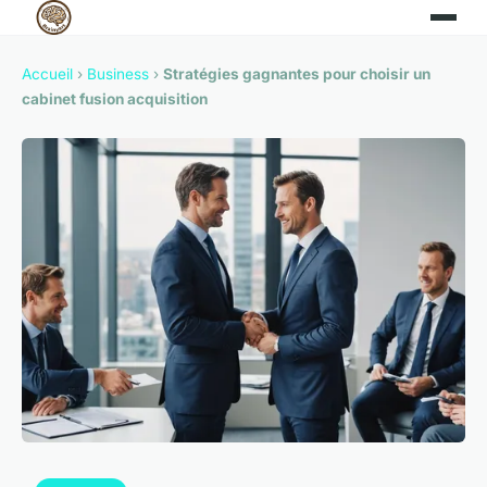
Accueil
›
Business
›
Stratégies gagnantes pour choisir un
cabinet fusion acquisition