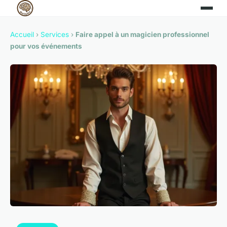
Accueil
›
Services
›
Faire appel à un magicien professionnel
pour vos événements