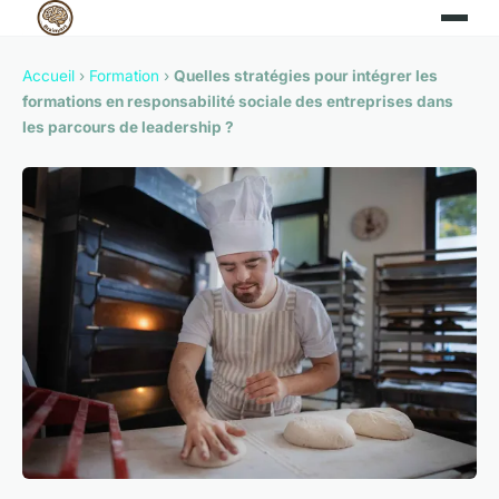
Accueil
›
Formation
›
Quelles stratégies pour intégrer les
formations en responsabilité sociale des entreprises dans
les parcours de leadership ?