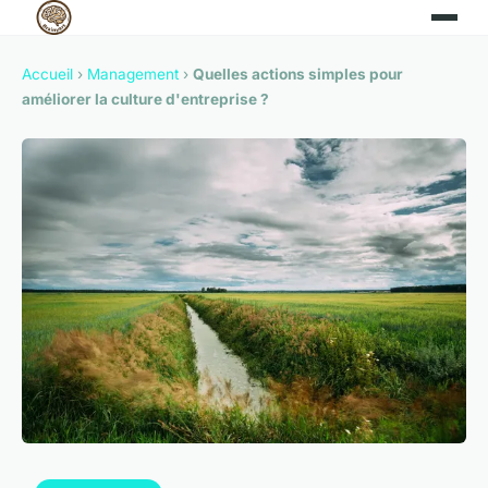
Accueil
›
Management
›
Quelles actions simples pour
améliorer la culture d'entreprise ?